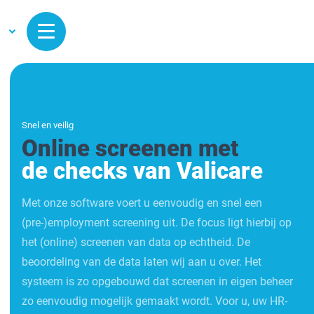
Snel en veilig
Online screenen met
de checks van Valicare
Met onze software voert u eenvoudig en snel een
(pre-)employment screening uit. De focus ligt hierbij op
het (online) screenen van data op echtheid. De
beoordeling van de data laten wij aan u over. Het
systeem is zo opgebouwd dat screenen in eigen beheer
zo eenvoudig mogelijk gemaakt wordt. Voor u, uw HR-