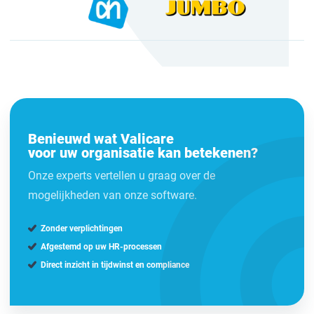
Benieuwd wat Valicare
voor uw organisatie kan betekenen?
Onze experts vertellen u graag over de
mogelijkheden van onze software.
Zonder verplichtingen
Afgestemd op uw HR-processen
Direct inzicht in tijdwinst en compliance