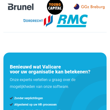
Benieuwd wat Valicare
voor uw organisatie kan betekenen?
Onze experts vertellen u graag over de
mogelijkheden van onze software.
Zonder verplichtingen
Afgestemd op uw HR-processen