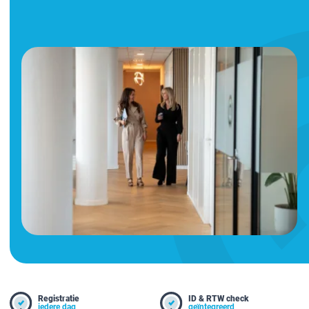
Registratie
ID & RTW check
iedere dag
geïntegreerd