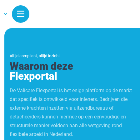
Altijd compliant, altijd inzicht
Waarom deze
Flexportal
De Valicare Flexportal is het enige platform op de markt
dat specifiek is ontwikkeld voor inleners. Bedrijven die
externe krachten inzetten via uitzendbureaus of
detacheerders kunnen hiermee op een eenvoudige en
structurele manier voldoen aan alle wetgeving rond
flexibele arbeid in Nederland.